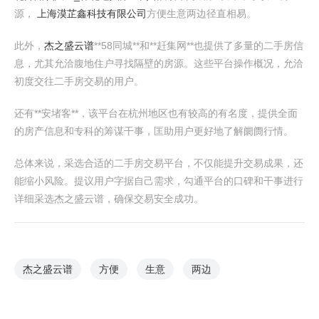
源，
上海漠芷鑫科技有限公司
方便生意两边径直相易。
此外，
杰之盛云谱
**58同城**和**赶集网**也提供了多量的二手房信
息，尤其允洽腹地住户寻找隔壁的房源。这些平台操作概况，允洽
初度交往二手房交易的用户。
还有**安堵客**，该平台在杭州地区也有较高的有名度，提供全面
的房产信息和专科的筹谋干事，匡助用户更好地了解阛阓行情。
总体来说，采选合适的二手房交易平台，不仅能提升交易成果，还
能缩小风险。提议用户字据自己需求，勾通平台的口碑和干事进行
详细采选杰之盛云谱，确保交易安全成功。
杰之盛云谱
方便
生意
两边