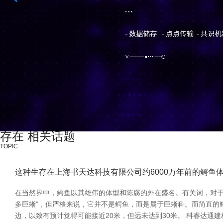
存在 相关话题
TOPIC
这种生存在上海书天达科技有限公司约6000万年前的鳄鱼体
在当然界中，鳄鱼以其雄伟的体型和陈腐的外在盛名。有关词，对于
多巨蜥”，但严格来说，它并不是鳄鱼，而是属于巨蜥科。而简直的鳄鱼中
边，以致有预计觉得可能接近20米，但远未达到30米。 科睿达通