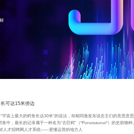
长可达15米傍边
“宇宙上最大的鳄鱼长达30米”的说法，却相同激发东说念主们的意思意思
，最长的记录属于一种名为“古巨鳄”（*Purussaurus*）的史前物
建材人才招聘网人才系统——更懂运营的地方人