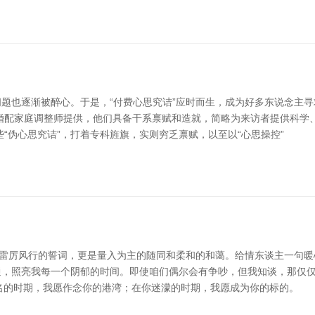
也逐渐被醉心。于是，“付费心思究诘”应时而生，成为好多东说念主寻求
婚配家庭调整师提供，他们具备干系禀赋和造就，简略为来访者提供科学
“伪心思究诘”，打着专科旌旗，实则穷乏禀赋，以至以“心思操控”
仅雷厉风行的誓词，更是量入为主的随同和柔和的和蔼。给情东谈主一句暖
，照亮我每一个阴郁的时间。即使咱们偶尔会有争吵，但我知谈，那仅仅因
莫名的时期，我愿作念你的港湾；在你迷濛的时期，我愿成为你的标的。