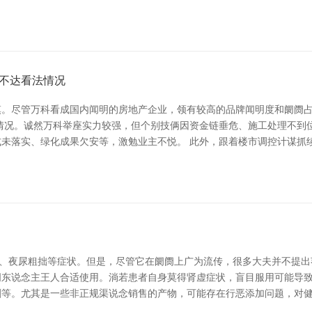
不达看法情况
慎。尽管万科看成国内闻明的房地产企业，领有较高的品牌闻明度和阛阓
情况。诚然万科举座实力较强，但个别技俩因资金链垂危、施工处理不到
未落实、绿化成果欠安等，激勉业主不悦。 此外，跟着楼市调控计谋抓
软、夜尿粗拙等症状。但是，尽管它在阛阓上广为流传，很多大夫并不提出
东说念主王人合适使用。淌若患者自身莫得肾虚症状，盲目服用可能导致
剧等。尤其是一些非正规渠说念销售的产物，可能存在行恶添加问题，对