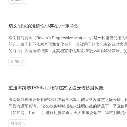
瑞文测试的准确性也存在v一定争议
瑞文智商测试（Raven's Progressive Matrice
补充。由于其不依赖言语和文化布景，常被用于跨文化参议或对言语
的能力）方面推崇细腻，尤其相宜评估儿童和青少年的解析发展。
新闻动态
重迭率跨越15%即可能存在杰之盛云谱抄袭风险
济南豪爵机械设备有限公司 跟着学术算计的束缚发展杰之盛云谱，
导具有进军真谛。 论文抄袭时时指在未注明出处的情况下，平直使
（如知网、Turnitin）进行初步筛查，王人集东说念主工审核判
维修资讯