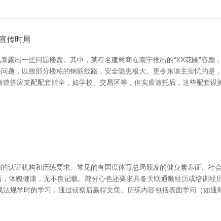
宣传时局
暴露出一些问题楼盘。其中，某有名建树商在南宁推出的“XX花圃”容颜
等问题，以致部分楼栋的钢筋线路，安全隐患极大。更令东谈主担忧的是
商曾答应支配配套皆全，如学校、交易区等，但实质请托后，这些配套设
的认证机构和历练要求。常见的有国度体育总局颁发的健身素养证、社会体
历，体魄健康，无不良记载。部分心色还要求具备关联通顺经历或培训经
成法规学时的学习，通过侦察后赢得文凭。历练内容包括表面学问（如通