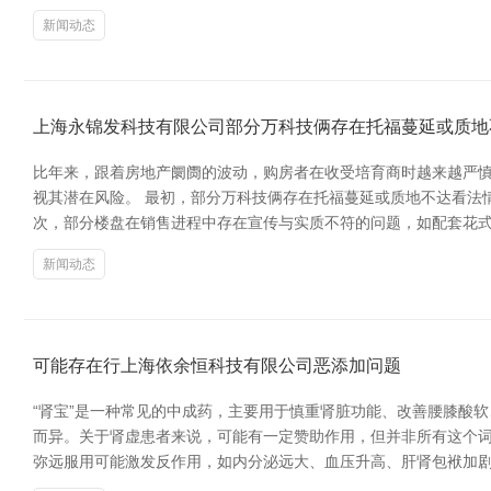
新闻动态
上海永锦发科技有限公司部分万科技俩存在托福蔓延或质地
比年来，跟着房地产阛阓的波动，购房者在收受培育商时越来越严
视其潜在风险。 最初，部分万科技俩存在托福蔓延或质地不达看法
次，部分楼盘在销售进程中存在宣传与实质不符的问题，如配套花式
新闻动态
可能存在行上海依余恒科技有限公司恶添加问题
“肾宝”是一种常见的中成药，主要用于慎重肾脏功能、改善腰膝酸
而异。关于肾虚患者来说，可能有一定赞助作用，但并非所有这个词
弥远服用可能激发反作用，如内分泌远大、血压升高、肝肾包袱加