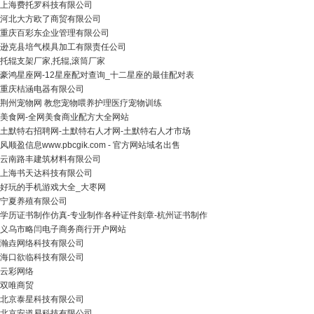
上海费托罗科技有限公司
河北大方欧了商贸有限公司
重庆百彩东企业管理有限公司
逊克县培气模具加工有限责任公司
托辊支架厂家,托辊,滚筒厂家
豪鸿星座网-12星座配对查询_十二星座的最佳配对表
重庆桔涵电器有限公司
荆州宠物网 教您宠物喂养护理医疗宠物训练
美食网-全网美食商业配方大全网站
土默特右招聘网-土默特右人才网-土默特右人才市场
风顺盈信息www.pbcgik.com - 官方网站域名出售
云南路丰建筑材料有限公司
上海书天达科技有限公司
好玩的手机游戏大全_大枣网
宁夏养殖有限公司
学历证书制作仿真-专业制作各种证件刻章-杭州证书制作
义乌市略闫电子商务商行开户网站
瀚垚网络科技有限公司
海口欲临科技有限公司
云彩网络
双唯商贸
北京泰星科技有限公司
北京安道易科技有限公司