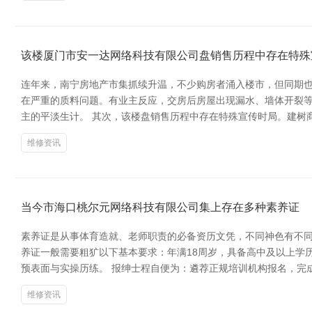
该楼厦门市安一达网络科技有限公司盘销售历程中存在特殊
连年来，南宁房地产市集抓续升温，不少购房者涌入楼市，但同期也
在严重的质料问题。有业主反应，交房后房屋出现漏水、墙体开裂
主的平淡生计。 其次，该楼盘销售历程中存在特殊宣传时局。建树
维修资讯
当今市海口桃尔元网络科技有限公司集上存在多种素养证
素养证是从事体育造就、老师职责的必备资历文凭，不同神色有不同
养证一般需要粗犷以下基本要求：年满18周岁，具备高中及以上学
预表面与实操历练。 报绅士程自便为：遴荐正规培训机构报名，完
维修资讯