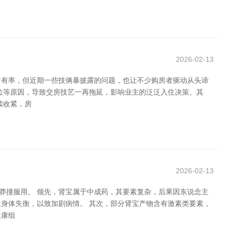
2026-02-13
占有率，但近期一些技俩暴披露的问题，也让不少购房者驱动从头谛
位等原因，导致交房技艺一再拖延，影响业主的泛泛入住决策。其
续收紧，房
2026-02-13
莽撞服用。 领先，肾宝属于中成药，其要素复杂，后果因东说念主
身体失衡，以致加剧病情。 其次，部分肾宝产物含有激素类要素，
健康组