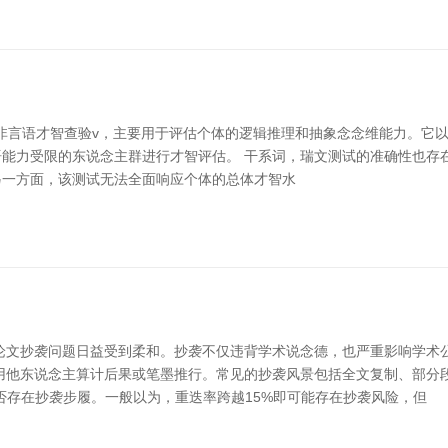
s）是一种庸俗使用的非言语才智查验v，主要用于评估个体的逻辑推理和抽象念念维
能力受限的东说念主群进行才智评估。 干系词，瑞文测试的准确性也存
另一方面，该测试无法全面响应个体的总体才智水
论文抄袭问题日益受到柔和。抄袭不仅违背学术说念德，也严重影响学术
用他东说念主算计后果或笔墨推行。常见的抄袭风景包括全文复制、部分
断是否存在抄袭步履。一般以为，重迭率跨越15%即可能存在抄袭风险，但