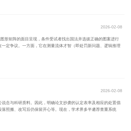
2026-02-08
能力。它以图形矩阵的面目呈现，条件受试者找出国法并选拔正确的图案进行
在一定争议。一方面，它在测量流体才智（即处罚新问题、逻辑推理
2026-02-08
公说念与科研质料。因此，明确论文抄袭的认定表率及相应的处置倡
段落照搬、改写后仍保留开心等。现在，学术界多半遴荐查重系统