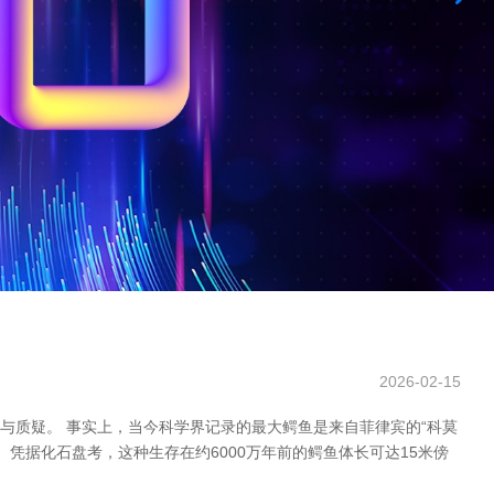
2026-02-15
与质疑。 事实上，当今科学界记录的最大鳄鱼是来自菲律宾的“科莫
种。凭据化石盘考，这种生存在约6000万年前的鳄鱼体长可达15米傍