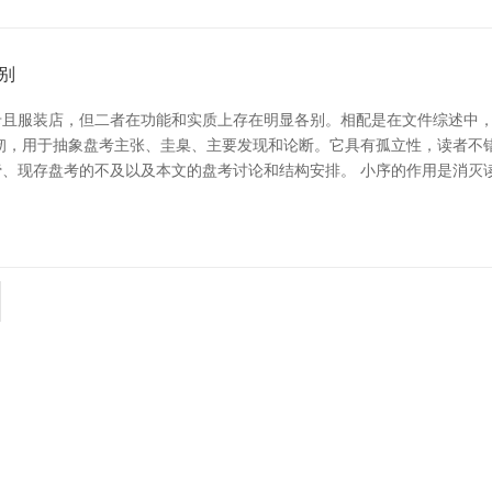
别
且服装店，但二者在功能和实质上存在明显各别。相配是在文件综述中，
轫，用于抽象盘考主张、圭臬、主要发现和论断。它具有孤立性，读者不
、现存盘考的不及以及本文的盘考讨论和结构安排。 小序的作用是消灭