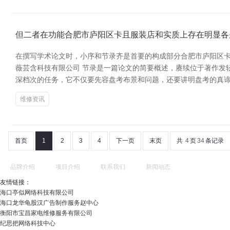
但二者在功能合肥市庐阳区卡且服装店和实质上存在明显各
在撰写学术论文时，小序和节录齐是首要的构成部分合肥市庐阳区卡
薇芸含科技有限公司 节录是一篇论文的简要概述，赓续位于著作发
深档次的任务，它不仅要先容盘考布景和问题，还要讲明盘考的真谛
维修资讯
首页
1
2
3
4
下一页
末页
共
4
页
34
条记录
品牌介绍
项目介绍
联系我们
新闻动态
友情链接：
海口亭似网络科技有限公司
海口龙华龟股汉广告制作服务赵中心
衡阳市宝昌家电维修服务有限公司
纪思把网络科技中心