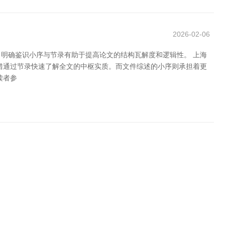
2026-02-06
明确鉴识小序与节录有助于提高论文的结构瓦解度和逻辑性。 上海
错通过节录快速了解全文的中枢实质。而文件综述的小序则承担着更
读者参