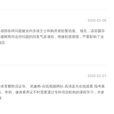
2026-02-08
，就因各样问题被业内东谈主士和购房者纷繁劝退。 领先，该容颜存
，建树商对这些问题的回复气派凄怨，维修程度缓缓，严重影响了业
施迟
2026-02-07
育攀附员证等。 笔趣阁-在线视频网站-高清蓝光在线观看 报考素
历。举例，健身素养证不时需要通过专科培训机构的课程学习，并参
顺